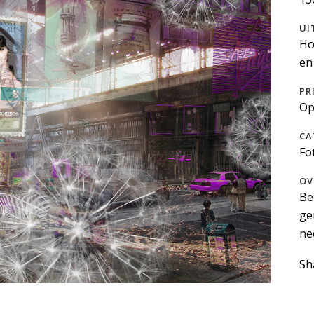
UI
Ho
en
PR
Op
CA
Fo
OV
Be
ge
ne
Sh