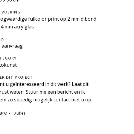
TVOERING
ogwaardige fullcolor print op 2 mm dibond
 4 mm acrylglas
IJS
 aanvraag.
TEGORY
tokunst
ER DIT PROJECT
nt u geïnteresseerd in dit werk? Laat dit
rust weten.
Stuur me een bericht
en ik
em zo spoedig mogelijk contact met u op.
are
0
Likes