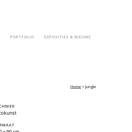
PORTFOLIO
EXPOSITIES & NIEUWS
Home
>
Jungle
CHNIEK
tokunst
RMAAT
0 x 90 cm