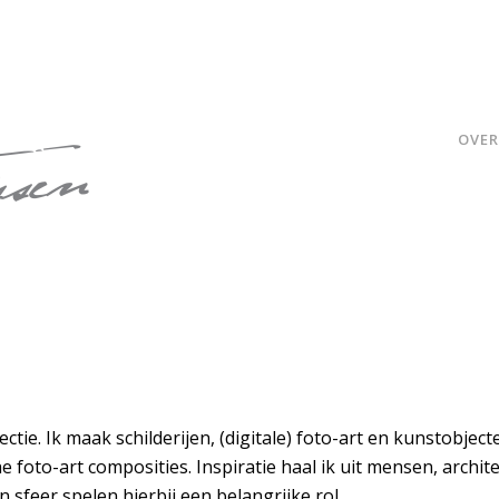
OVER
ctie. Ik maak schilderijen, (digitale) foto-art en kunstobject
he foto-art composities. Inspiratie haal ik uit mensen, archit
 sfeer spelen hierbij een belangrijke rol.