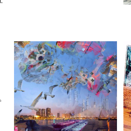
’
ZOOM
VIEW