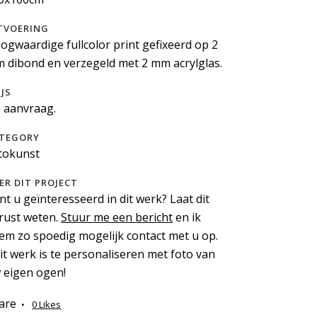
TVOERING
ogwaardige fullcolor print gefixeerd op 2
 dibond en verzegeld met 2 mm acrylglas.
IJS
 aanvraag.
TEGORY
tokunst
ER DIT PROJECT
nt u geïnteresseerd in dit werk? Laat dit
rust weten.
Stuur me een bericht
en ik
em zo spoedig mogelijk contact met u op.
it werk is te personaliseren met foto van
 eigen ogen!
are
0
Likes