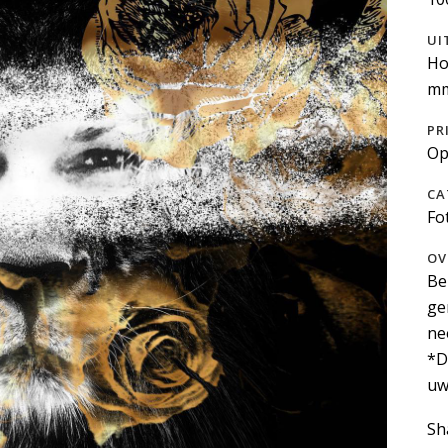
UI
Ho
mm
PR
Op
CA
Fo
OV
Be
ge
ne
*D
uw
Sh