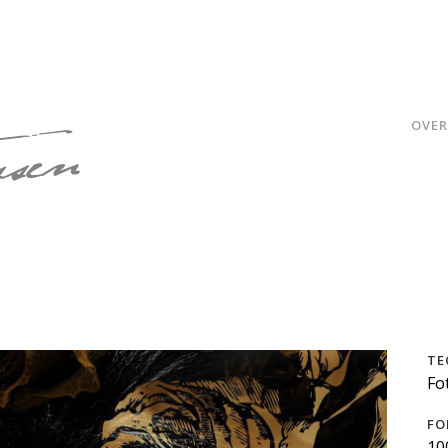
OVER
TE
Fo
FO
10