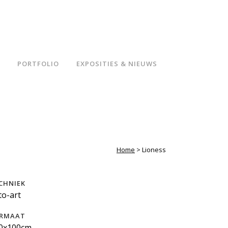
PORTFOLIO
EXPOSITIES & NIEUWS
Home
>
Lioness
CHNIEK
to-art
RMAAT
0x100cm