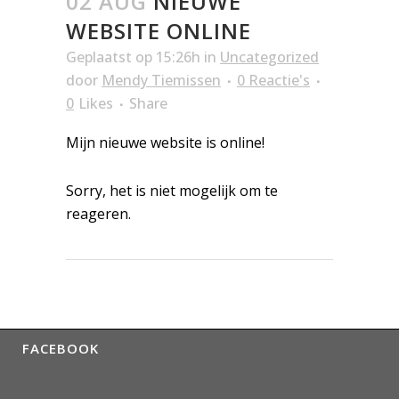
02 AUG
NIEUWE
WEBSITE ONLINE
Geplaatst op 15:26h
in
Uncategorized
door
Mendy Tiemissen
0 Reactie's
0
Likes
Share
Mijn nieuwe website is online!
Sorry, het is niet mogelijk om te
reageren.
FACEBOOK