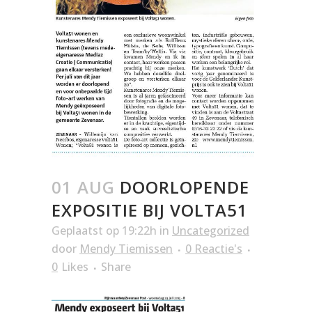
01 AUG
DOORLOPENDE
EXPOSITIE BIJ VOLTA51
Geplaatst op 19:22h
in
Uncategorized
door
Mendy Tiemissen
0 Reactie's
0
Likes
Share