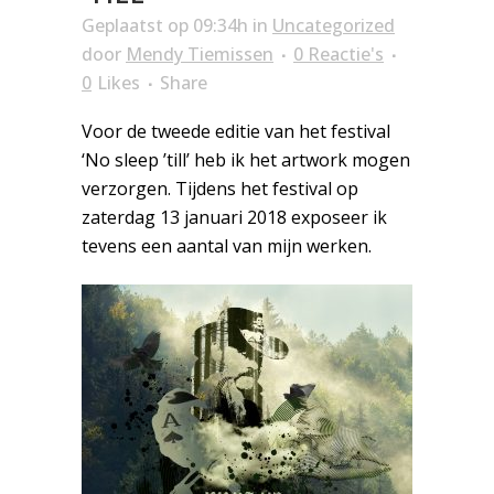
Geplaatst op 09:34h
in
Uncategorized
door
Mendy Tiemissen
0 Reactie's
0
Likes
Share
Voor de tweede editie van het festival
‘No sleep ’till’ heb ik het artwork mogen
verzorgen. Tijdens het festival op
zaterdag 13 januari 2018 exposeer ik
tevens een aantal van mijn werken.