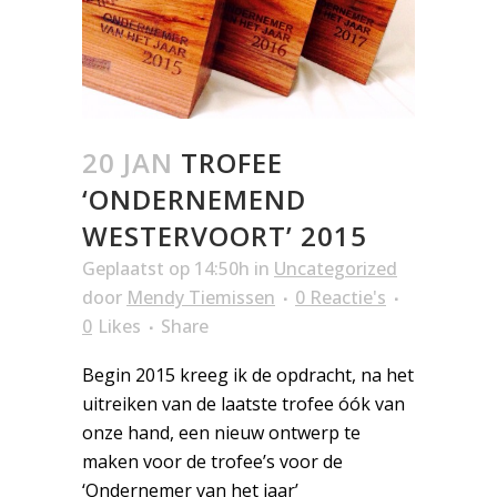
20 JAN
TROFEE
‘ONDERNEMEND
WESTERVOORT’ 2015
Geplaatst op 14:50h
in
Uncategorized
door
Mendy Tiemissen
0 Reactie's
0
Likes
Share
Begin 2015 kreeg ik de opdracht, na het
uitreiken van de laatste trofee óók van
onze hand, een nieuw ontwerp te
maken voor de trofee’s voor de
‘Ondernemer van het jaar’